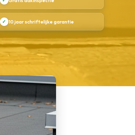
✓
Gratis dakinspectie
✓
10 jaar schriftelijke garantie