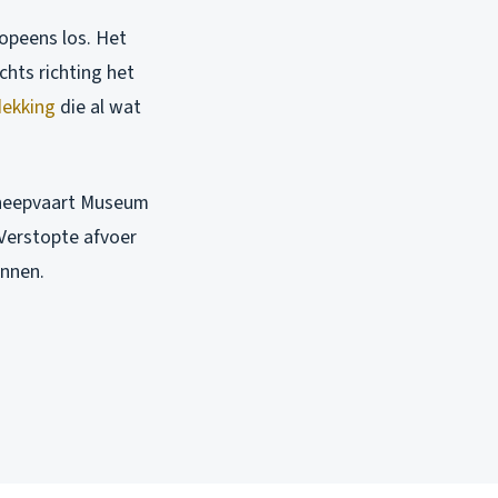
 opeens los. Het
chts richting het
ekking
die al wat
cheepvaart Museum
 Verstopte afvoer
innen.