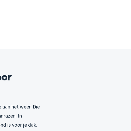
oor
e aan het weer. Die
anrazen. In
d is voor je dak.