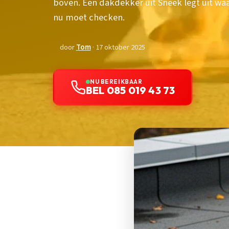
boven. Een dakdekker uit Sneek legt uit wa
nu moet checken.
door
Tom
· 17 oktober 2025
NU BEREIKBAAR
BEL 085 019 43 73