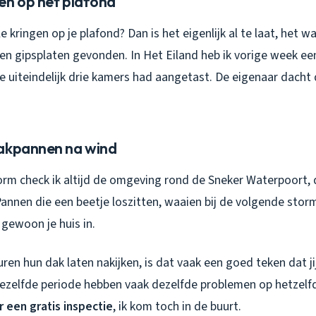
en op het plafond
le kringen op je plafond? Dan is het eigenlijk al te laat, het wa
 en gipsplaten gevonden. In Het Eiland heb ik vorige week e
je uiteindelijk drie kamers had aangetast. De eigenaar dacht 
akpannen na wind
orm check ik altijd de omgeving rond de Sneker Waterpoort, 
 Pannen die een beetje loszitten, waaien bij de volgende sto
gewoon je huis in.
uren hun dak laten nakijken, is dat vaak een goed teken dat j
dezelfde periode hebben vaak dezelfde problemen op hetze
r een gratis inspectie
, ik kom toch in de buurt.