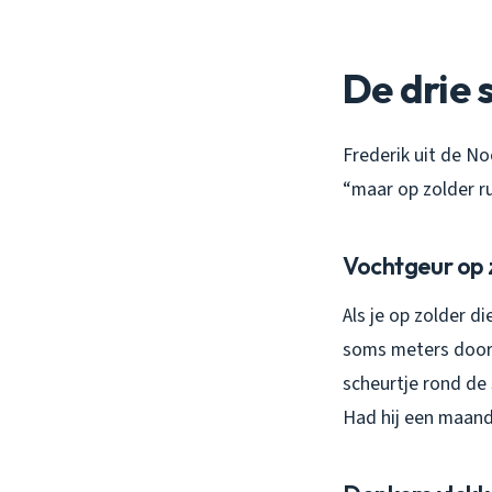
De drie 
Frederik uit de No
“maar op zolder rui
Vochtgeur op 
Als je op zolder d
soms meters door j
scheurtje rond de
Had hij een maand