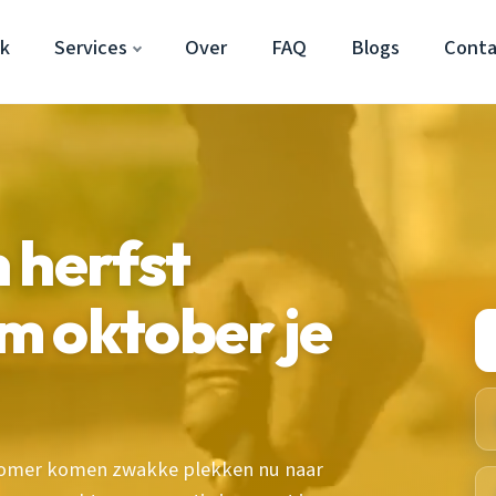
k
Services
Over
FAQ
Blogs
Conta
 herfst
m oktober je
 zomer komen zwakke plekken nu naar