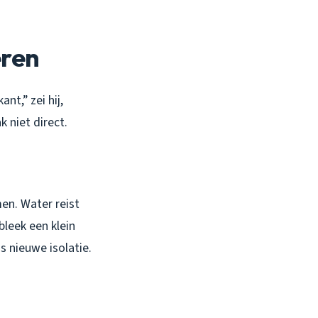
eren
nt,” zei hij,
k niet direct.
men. Water reist
bleek een klein
us nieuwe isolatie.