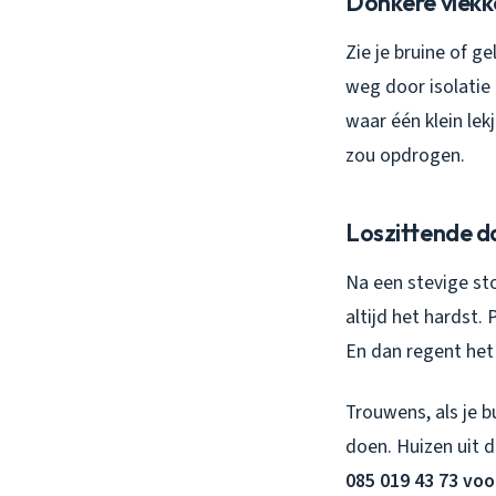
Donkere vlekk
Zie je bruine of ge
weg door isolatie
waar één klein lek
zou opdrogen.
Loszittende d
Na een stevige st
altijd het hardst.
En dan regent het 
Trouwens, als je b
doen. Huizen uit 
085 019 43 73 voo