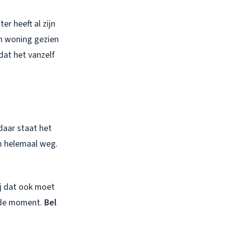
ter heeft al zijn
en woning gezien
dat het vanzelf
daar staat het
rm helemaal weg.
ij dat ook moet
lfde moment.
Bel