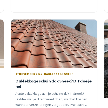
schade leiden, en wat je zelf kunt doen om het te
voorkomen.
17 NOVEMBER 2025 · DAKLEKKAGE SNEEK
Daklekkage schuin dak Sneek? Dit doe je
nu!
Acute daklekkage aan je schuine dak in Sneek?
Ontdek wat je direct moet doen, wat het kost en
wanneer verzekeringen vergoeden. Praktisch