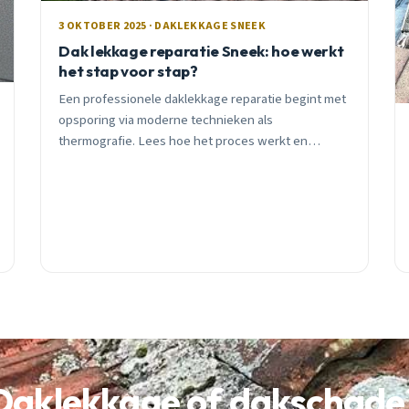
3 OKTOBER 2025 · DAKLEKKAGE SNEEK
Dak lekkage reparatie Sneek: hoe werkt
het stap voor stap?
Een professionele daklekkage reparatie begint met
opsporing via moderne technieken als
thermografie. Lees hoe het proces werkt en
waarom tijdig ingrijpen duizenden euro&#8217;s
bespaart.
Daklekkage of dakschade