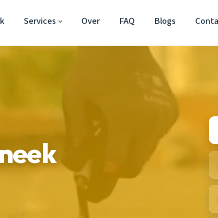
k
Services
Over
FAQ
Blogs
Conta
Sneek