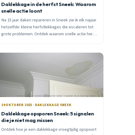
Daklekkage in de herfst Sneek: Waarom
snelle actie loont
Na 15 jaar daken repareren in Sneek zie ik elk najaar
hetzelfde: kleine herfstlekkages die escaleren tot
grote problemen. Ontdek waarom snelle actie hier
cruciaal is en hoe je duizenden euro&#8217;s
bespaart.
19 OKTOBER 2025 · DAKLEKKAGE SNEEK
Daklekkage opsporen Sneek: 5 signalen
die je niet mag missen
Ontdek hoe je een daklekkage vroegtijdig opspoort