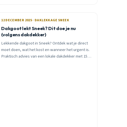
12 DECEMBER 2025 · DAKLEKKAGE SNEEK
Dakgoot lekt Sneek? Dit doe je nu
(volgens dakdekker)
Lekkende dakgoot in Sneek? Ontdek wat je direct
moet doen, wat het kost en wanneer het urgent is.
Praktisch advies van een lokale dakdekker met 15
jaar ervaring.