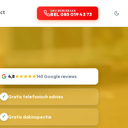
ct
NU BEREIKBAAR
BEL 085 019 43 73
4,8
★★★★★
145 Google reviews
✓
Gratis telefonisch advies
✓
Gratis dakinspectie