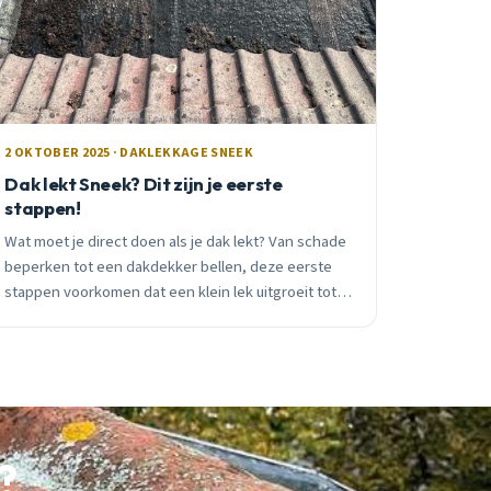
2 OKTOBER 2025 · DAKLEKKAGE SNEEK
Dak lekt Sneek? Dit zijn je eerste
stappen!
Wat moet je direct doen als je dak lekt? Van schade
beperken tot een dakdekker bellen, deze eerste
stappen voorkomen dat een klein lek uitgroeit tot
duizenden euro&#8217;s aan herstelkosten.
?