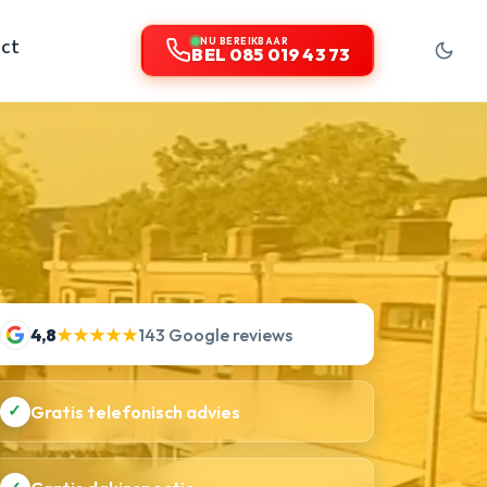
ct
NU BEREIKBAAR
BEL 085 019 43 73
4,8
★★★★★
143 Google reviews
✓
Gratis telefonisch advies