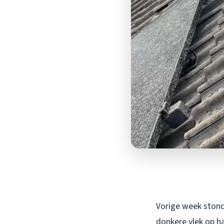
Vorige week stond
donkere vlek op ha