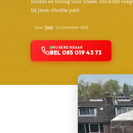
kosten en timing voor Sneek. Van €500 voeg
bij jouw situatie past.
door
Tom
· 12 november 2025
NU BEREIKBAAR
BEL 085 019 43 73