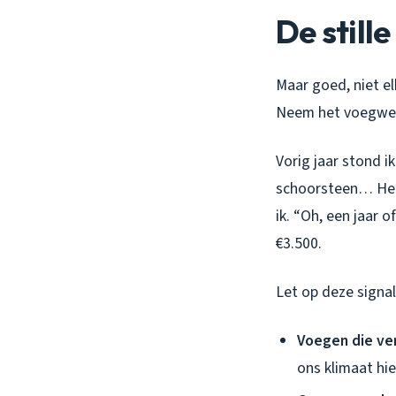
De still
Maar goed, niet e
Neem het voegwerk.
Vorig jaar stond i
schoorsteen… Het 
ik. “Oh, een jaar o
€3.500.
Let op deze signal
Voegen die ve
ons klimaat hie