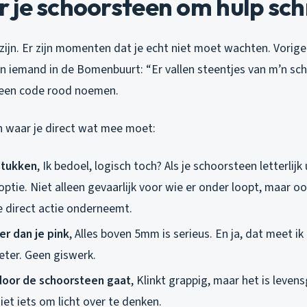
 je schoorsteen om hulp sc
k zijn. Er zijn momenten dat je echt niet moet wachten. Vorig
n iemand in de Bomenbuurt: “Er vallen steentjes van m’n sch
k een code rood noemen.
en waar je direct wat mee moet:
stukken
, Ik bedoel, logisch toch? Als je schoorsteen letterlijk u
tie. Niet alleen gevaarlijk voor wie er onder loopt, maar oo
e direct actie onderneemt.
r dan je pink
, Alles boven 5mm is serieus. En ja, dat meet i
ter. Geen giswerk.
door de schoorsteen gaat
, Klinkt grappig, maar het is levens
niet iets om licht over te denken.