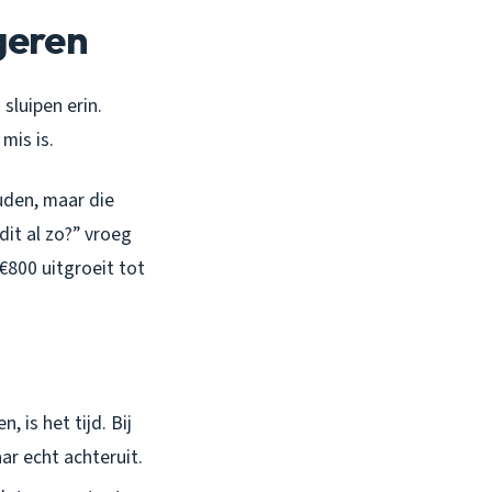
egeren
sluipen erin.
mis is.
uden, maar die
it al zo?” vroeg
 €800 uitgroeit tot
, is het tijd. Bij
ar echt achteruit.