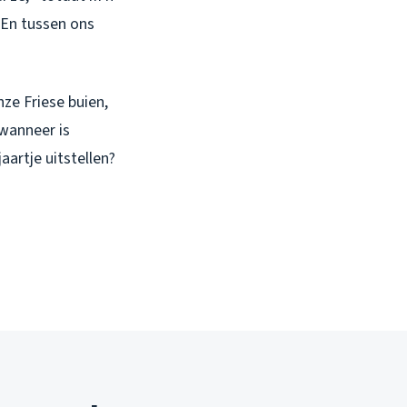
. En tussen ons
nze Friese buien,
 wanneer is
artje uitstellen?