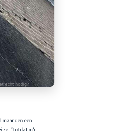
 al maanden een
i ze, “totdat m’n