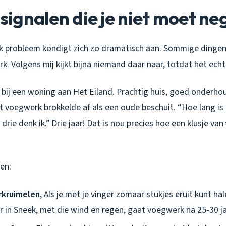
e signalen die je niet moet n
lk probleem kondigt zich zo dramatisch aan. Sommige dingen 
 Volgens mij kijkt bijna niemand daar naar, totdat het echt 
k bij een woning aan Het Eiland. Prachtig huis, goed onderho
voegwerk brokkelde af als een oude beschuit. “Hoe lang is d
f drie denk ik.” Drie jaar! Dat is nou precies hoe een klusje van
en:
rkruimelen
, Als je met je vinger zomaar stukjes eruit kunt halen
r in Sneek, met die wind en regen, gaat voegwerk na 25-30 ja