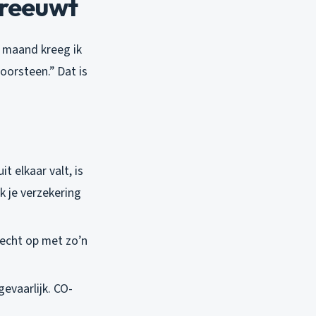
hreeuwt
e maand kreeg ik
oorsteen.” Dat is
it elkaar valt, is
k je verzekering
k echt op met zo’n
gevaarlijk. CO-