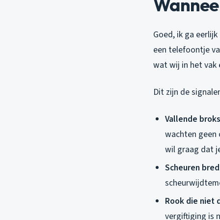
Wanneer
Goed, ik ga eerlij
een telefoontje va
wat wij in het va
Dit zijn de signal
Vallende brok
wachten geen op
wil graag dat j
Scheuren brede
scheurwijdteme
Rook die niet 
vergiftiging is 