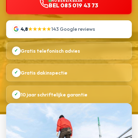
NU BEREIKBAAR
BEL 085 019 43 73
4,8
★★★★★
143 Google reviews
✓
Gratis telefonisch advies
✓
Gratis dakinspectie
✓
10 jaar schriftelijke garantie