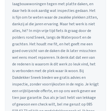
laagbouwwoningen tegen met platte daken, en
daar heb ik ook aardig wat inspecties gedaan. Het
is fijn om te weten waar de zwakke plekken zitten,
dankzij al die jaren ervaring. Maar het werk is niet
alles, hè? In mijn vrije tijd fiets ik graag door de
polders rond Sneek, langs de Waterpoort en de
grachten. Het houdt me fit, en het geeft me een
goed overzicht van de daken die ik later misschien
wel eens moet repareren. Ik denk dat dat een van
de redenen is waarom ik dit werk zo leuk vind, het
is verbonden met de plek waar ik woon. Bij
Dakdekker Sneek bieden we gratis advies en
inspectie, zonder voorrijkosten in de regio. Je krijgt
een vrijblijvende offerte, en op ons werk geven we
tien jaar garantie. Dus als je last hebt van lekkage
of gewoon een check wilt, bel me gerust op 085
019 43 73 of kijk op mrdakdekkersneek.nl. Ik hoor