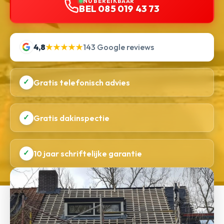
NU BEREIKBAAR
BEL 085 019 43 73
4,8
★★★★★
143 Google reviews
✓
Gratis telefonisch advies
✓
Gratis dakinspectie
✓
10 jaar schriftelijke garantie