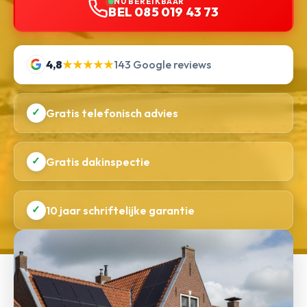
NU BEREIKBAAR
BEL 085 019 43 73
4,8
★★★★★
143 Google reviews
✓
Gratis telefonisch advies
✓
Gratis dakinspectie
✓
10 jaar schriftelijke garantie